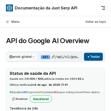
Ir para o conteúdo
Documentação da Just Serp API
Menu
Voltar ao topo
API do Google AI Overview
prod-global
/api/v1/google/ai-overview
Testar
GET
Status de saúde da API
Saúde em 24h
100 / 100
Latência média em 24h
1.95 s
Última verificação
6 de ago. de 2026 11:41
Saudável
Disponível
Limitado
Quase indisponível
Sem dados
Saudável
Atualizar
Tendência de 24h