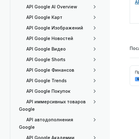
A
API Google AI Overview
API Google Карт
API Google Изображений
API Google Новостей
Пос
API Google Видео
API Google Shorts
Pag
API Google Финансов
П
G
API Google Trends
API Google Покупок
API иммерсивных товаров
Google
API автодополнения
Google
API Google Академии