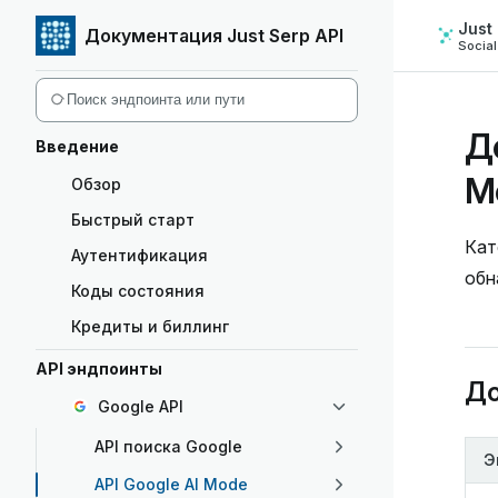
Just
Документация Just Serp API
Перейти к содержимому
Socia
Sidebar Navigation
Д
Введение
M
Обзор
Быстрый старт
Кат
Аутентификация
обн
Коды состояния
Кредиты и биллинг
API эндпоинты
До
Google API
API поиска Google
Э
API Google AI Mode