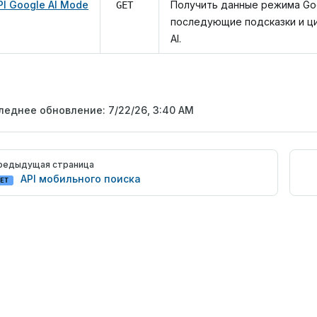
PI Google AI Mode
Получить данные режима Goo
GET
последующие подсказки и ци
AI.
леднее обновление:
7/22/26, 3:40 AM
er
редыдущая страница
API мобильного поиска
ET