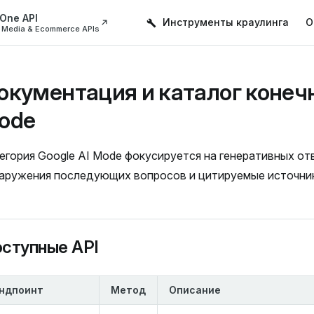
Main Navigation
 One API
Инструменты краулинга
O
l Media & Ecommerce APIs
окументация и каталог конечн
ode
егория Google AI Mode фокусируется на генеративных отв
аружения последующих вопросов и цитируемые источники
ступные API
ндпоинт
Метод
Описание