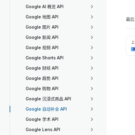
Google AI 概览 API
Google 地图 API
最后
Google 图片 API
Google 新闻 API
Pag
上
Google 视频 API
G
Google Shorts API
Google 财经 API
Google 趋势 API
Google 购物 API
Google 沉浸式商品 API
Google 自动补全 API
Google 学术 API
Google Lens API